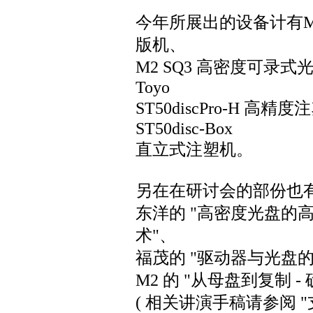
今年所展出的设备计有M2
版机、
M2 SQ3 高密度可录
Toyo
ST50discPro-H 高精
ST50disc-Box
直立式注塑机。
另在在研讨会的部份也
东洋的 "高密度光盘的
术"、
福茂的 "驱动器与光盘
M2 的 "从母盘到复制 
( 相关讲演手稿请参阅 "支